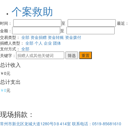
个案救助
时间：
至
最近
金额：
至
交易类型：
全部
资金捐赠
资金转账
资金拨付
捐赠人类型：
全部
个人
企业
团体
支付方式：
全部
关键字：
总计收入
￥0
元
总计支出
￥0
元
现场捐款：
常州市新北区龙城大道1280号3Ｂ414室
联系电话：0519-85681610